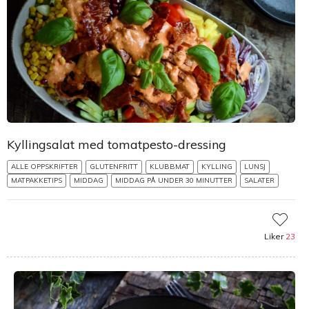
Kyllingsalat med tomatpesto-dressing
ALLE OPPSKRIFTER
GLUTENFRITT
KLUBBMAT
KYLLING
LUNSJ
MATPAKKETIPS
MIDDAG
MIDDAG PÅ UNDER 30 MINUTTER
SALATER
Liker
23