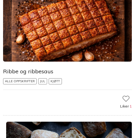
Ribbe og ribbesaus
ALLE OPPSKRIFTER
JUL
KJØTT
Liker
1