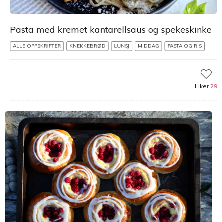
Pasta med kremet kantarellsaus og spekeskinke
ALLE OPPSKRIFTER
KNEKKEBRØD
LUNSJ
MIDDAG
PASTA OG RIS
Liker
29