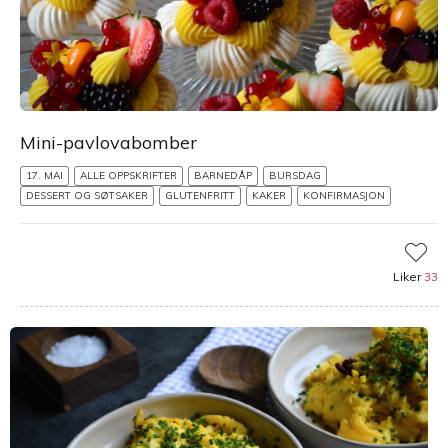
Mini-pavlovabomber
17. MAI
ALLE OPPSKRIFTER
BARNEDÅP
BURSDAG
DESSERT OG SØTSAKER
GLUTENFRITT
KAKER
KONFIRMASJON
Liker
33