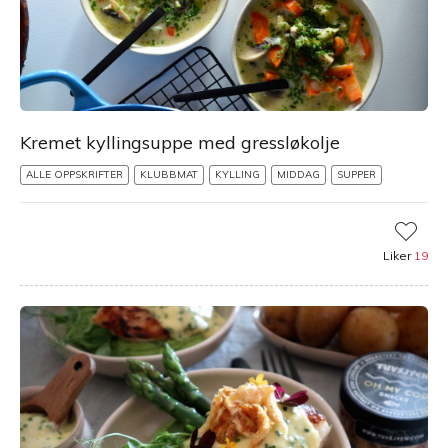
Kremet kyllingsuppe med gressløkolje
ALLE OPPSKRIFTER
KLUBBMAT
KYLLING
MIDDAG
SUPPER
Liker
19