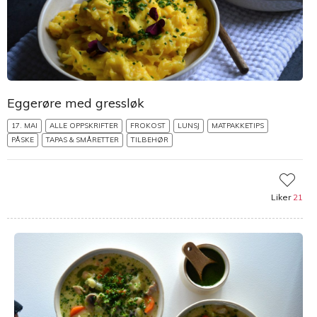
Eggerøre med gressløk
17. MAI
ALLE OPPSKRIFTER
FROKOST
LUNSJ
MATPAKKETIPS
PÅSKE
TAPAS & SMÅRETTER
TILBEHØR
Liker
21