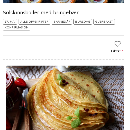
Solskinnsboller med bringebær
17. MAI
ALLE OPPSKRIFTER
BARNEDÅP
BURSDAG
GJÆRBAKST
KONFIRMASJON
Liker
15