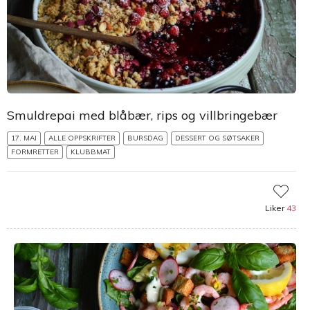
Smuldrepai med blåbær, rips og villbringebær
17. MAI
ALLE OPPSKRIFTER
BURSDAG
DESSERT OG SØTSAKER
FORMRETTER
KLUBBMAT
Liker
43