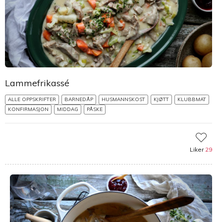
Lammefrikassé
ALLE OPPSKRIFTER
BARNEDÅP
HUSMANNSKOST
KJØTT
KLUBBMAT
KONFIRMASJON
MIDDAG
PÅSKE
Liker
29