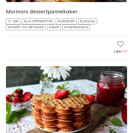
Mormors dessertpannekaker
17. MAI
ALLE OPPSKRIFTER
BARNEDÅP
BURSDAG
DESSERT OG SØTSAKER
KAKER
KONFIRMASJON
Liker
70