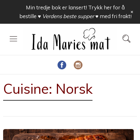
Min tredje bok er lansert! Trykk her for å
+
bestille
♥ Verdens beste supper ♥
med fri frakt!
Cuisine:
Norsk