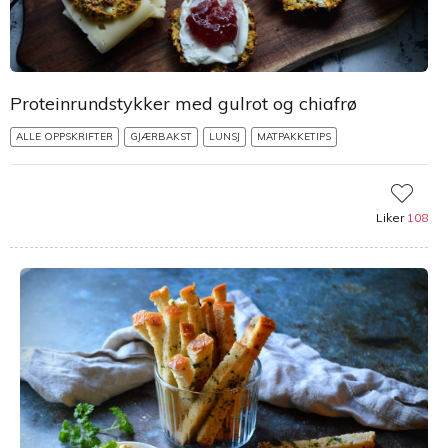
Proteinrundstykker med gulrot og chiafrø
ALLE OPPSKRIFTER
GJÆRBAKST
LUNSJ
MATPAKKETIPS
Liker
108