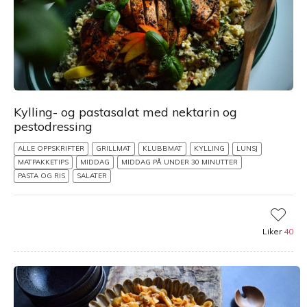
Kylling- og pastasalat med nektarin og
pestodressing
ALLE OPPSKRIFTER
GRILLMAT
KLUBBMAT
KYLLING
LUNSJ
MATPAKKETIPS
MIDDAG
MIDDAG PÅ UNDER 30 MINUTTER
PASTA OG RIS
SALATER
Liker
40