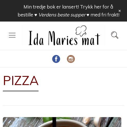
Min tredje bok er lansert! Trykk her for å
+
bestille
♥ Verdens beste supper ♥
med fri frakt!
PIZZA