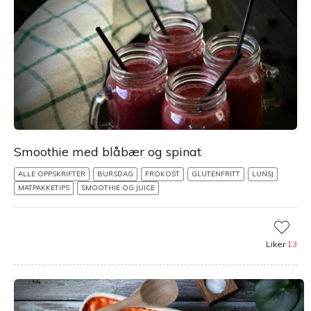
Smoothie med blåbær og spinat
ALLE OPPSKRIFTER
BURSDAG
FROKOST
GLUTENFRITT
LUNSJ
MATPAKKETIPS
SMOOTHIE OG JUICE
Liker
13