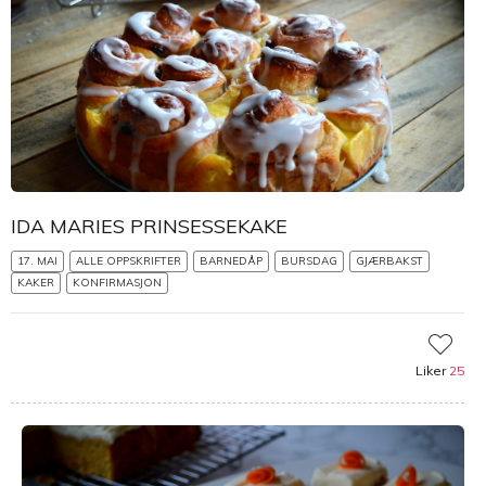
IDA MARIES PRINSESSEKAKE
17. MAI
ALLE OPPSKRIFTER
BARNEDÅP
BURSDAG
GJÆRBAKST
KAKER
KONFIRMASJON
Liker
25