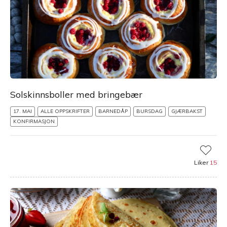
Solskinnsboller med bringebær
17. MAI
ALLE OPPSKRIFTER
BARNEDÅP
BURSDAG
GJÆRBAKST
KONFIRMASJON
Liker
15