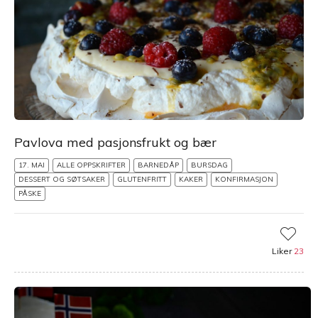
Pavlova med pasjonsfrukt og bær
17. MAI
ALLE OPPSKRIFTER
BARNEDÅP
BURSDAG
DESSERT OG SØTSAKER
GLUTENFRITT
KAKER
KONFIRMASJON
PÅSKE
Liker
23