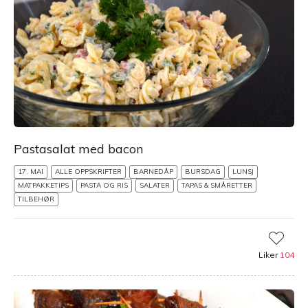
Pastasalat med bacon
17. MAI
ALLE OPPSKRIFTER
BARNEDÅP
BURSDAG
LUNSJ
MATPAKKETIPS
PASTA OG RIS
SALATER
TAPAS & SMÅRETTER
TILBEHØR
Liker
104