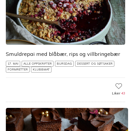
Smuldrepai med blåbær, rips og villbringebær
17. MAI
ALLE OPPSKRIFTER
BURSDAG
DESSERT OG SØTSAKER
FORMRETTER
KLUBBMAT
Liker
43