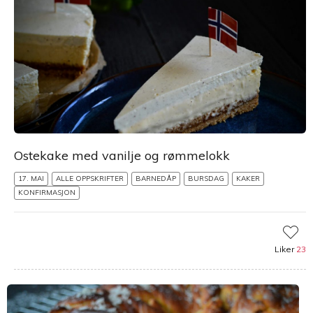
Ostekake med vanilje og rømmelokk
17. MAI
ALLE OPPSKRIFTER
BARNEDÅP
BURSDAG
KAKER
KONFIRMASJON
Liker
23