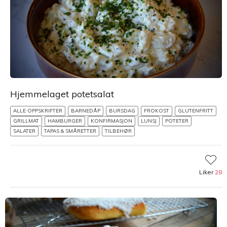
Hjemmelaget potetsalat
ALLE OPPSKRIFTER
BARNEDÅP
BURSDAG
FROKOST
GLUTENFRITT
GRILLMAT
HAMBURGER
KONFIRMASJON
LUNSJ
POTETER
SALATER
TAPAS & SMÅRETTER
TILBEHØR
Liker
28