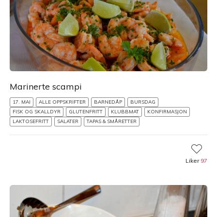
Marinerte scampi
17. MAI
ALLE OPPSKRIFTER
BARNEDÅP
BURSDAG
FISK OG SKALLDYR
GLUTENFRITT
KLUBBMAT
KONFIRMASJON
LAKTOSEFRITT
SALATER
TAPAS & SMÅRETTER
Liker
97