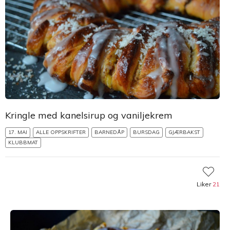
Kringle med kanelsirup og vaniljekrem
17. MAI
ALLE OPPSKRIFTER
BARNEDÅP
BURSDAG
GJÆRBAKST
KLUBBMAT
Liker
21