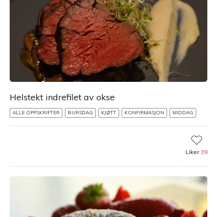
Helstekt indrefilet av okse
ALLE OPPSKRIFTER
BURSDAG
KJØTT
KONFIRMASJON
MIDDAG
Liker
39