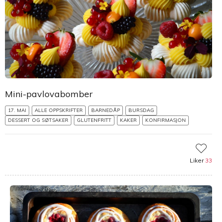
Mini-pavlovabomber
17. MAI
ALLE OPPSKRIFTER
BARNEDÅP
BURSDAG
DESSERT OG SØTSAKER
GLUTENFRITT
KAKER
KONFIRMASJON
Liker
33