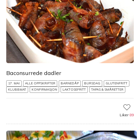
Baconsurrede dadler
17. MAI
ALLE OPPSKRIFTER
BARNEDÅP
BURSDAG
GLUTENFRITT
KLUBBMAT
KONFIRMASJON
LAKTOSEFRITT
TAPAS & SMÅRETTER
Liker
89