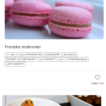
Franske makroner
17. MAI
ALLE OPPSKRIFTER
BARNEDÅP
BURSDAG
DESSERT OG SØTSAKER
GLUTENFRITT
JUL
KONFIRMASJON
LAKTOSEFRITT
Liker
188