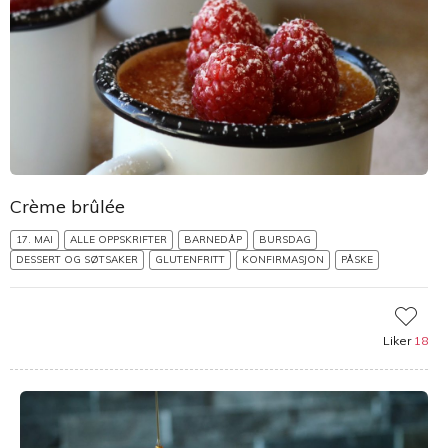
Crème brûlée
17. MAI
ALLE OPPSKRIFTER
BARNEDÅP
BURSDAG
DESSERT OG SØTSAKER
GLUTENFRITT
KONFIRMASJON
PÅSKE
Liker
18