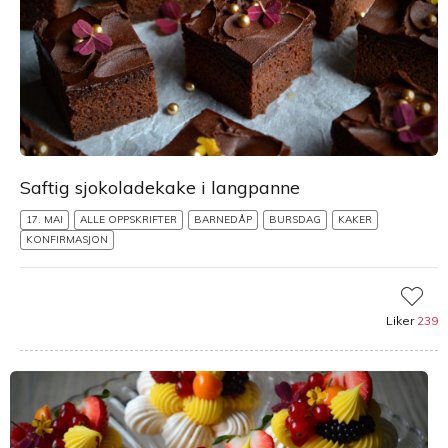
Saftig sjokoladekake i langpanne
17. MAI
ALLE OPPSKRIFTER
BARNEDÅP
BURSDAG
KAKER
KONFIRMASJON
Liker
239