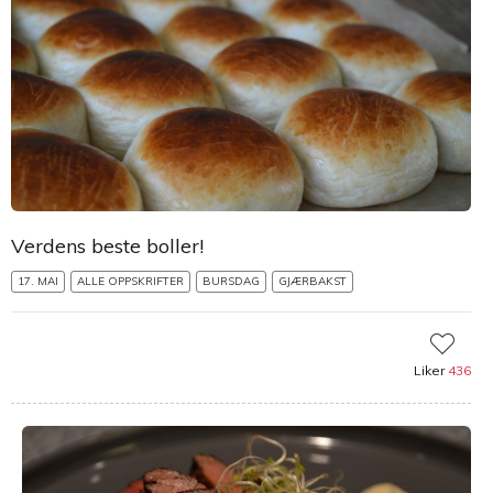
Verdens beste boller!
17. MAI
ALLE OPPSKRIFTER
BURSDAG
GJÆRBAKST
Liker
436