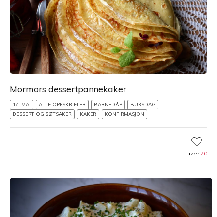
Mormors dessertpannekaker
17. MAI
ALLE OPPSKRIFTER
BARNEDÅP
BURSDAG
DESSERT OG SØTSAKER
KAKER
KONFIRMASJON
Liker
70