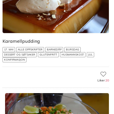
Karamellpudding
17. MAI
ALLE OPPSKRIFTER
BARNEDÅP
BURSDAG
DESSERT OG SØTSAKER
GLUTENFRITT
HUSMANNSKOST
JUL
KONFIRMASJON
Liker
20