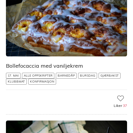
Bollefocaccia med vaniljekrem
17. MAI
ALLE OPPSKRIFTER
BARNEDÅP
BURSDAG
GJÆRBAKST
KLUBBMAT
KONFIRMASJON
Liker
37