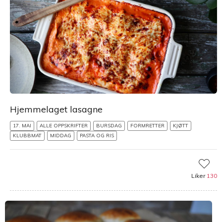
Hjemmelaget lasagne
17. MAI
ALLE OPPSKRIFTER
BURSDAG
FORMRETTER
KJØTT
KLUBBMAT
MIDDAG
PASTA OG RIS
Liker
130