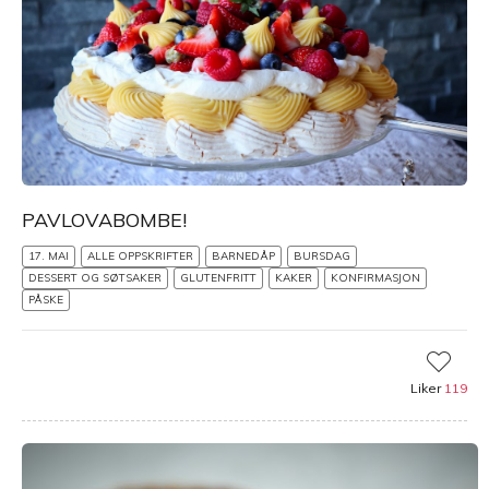
PAVLOVABOMBE!
17. MAI
ALLE OPPSKRIFTER
BARNEDÅP
BURSDAG
DESSERT OG SØTSAKER
GLUTENFRITT
KAKER
KONFIRMASJON
PÅSKE
Liker
119