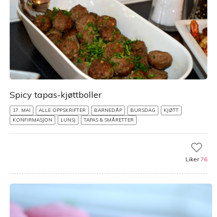
Spicy tapas-kjøttboller
17. MAI
ALLE OPPSKRIFTER
BARNEDÅP
BURSDAG
KJØTT
KONFIRMASJON
LUNSJ
TAPAS & SMÅRETTER
Liker
76