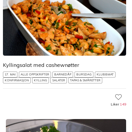
Kyllingsalat med cashewnøtter
17. MAI
ALLE OPPSKRIFTER
BARNEDÅP
BURSDAG
KLUBBMAT
KONFIRMASJON
KYLLING
SALATER
TAPAS & SMÅRETTER
Liker
149