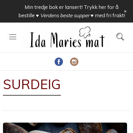
Min tredje bok er lansert! Trykk her for å
+
bestille
♥ Verdens beste supper ♥
med fri frakt!
SURDEIG