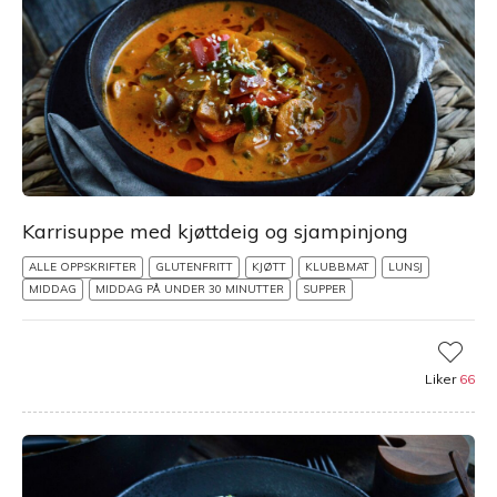
Karrisuppe med kjøttdeig og sjampinjong
ALLE OPPSKRIFTER
GLUTENFRITT
KJØTT
KLUBBMAT
LUNSJ
MIDDAG
MIDDAG PÅ UNDER 30 MINUTTER
SUPPER
Liker
66