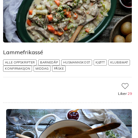
Lammefrikassé
ALLE OPPSKRIFTER
BARNEDÅP
HUSMANNSKOST
KJØTT
KLUBBMAT
KONFIRMASJON
MIDDAG
PÅSKE
Liker
29