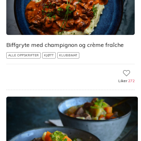
Biffgryte med champignon og crème fraîche
ALLE OPPSKRIFTER
KJØTT
KLUBBMAT
Liker
272