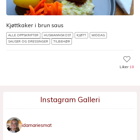
Kjøttkaker i brun saus
ALLE OPPSKRIFTER
HUSMANNSKOST
KJØTT
MIDDAG
SAUSER OG DRESSINGER
TILBEHØR
Liker
18
Instagram Galleri
idamariesmat