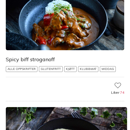
Spicy biff stroganoff
ALLE OPPSKRIFTER
GLUTENFRITT
KJØTT
KLUBBMAT
MIDDAG
Liker
74