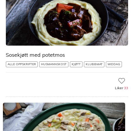
Sosekjøtt med potetmos
ALLE OPPSKRIFTER
HUSMANNSKOST
KJØTT
KLUBBMAT
MIDDAG
Liker
33