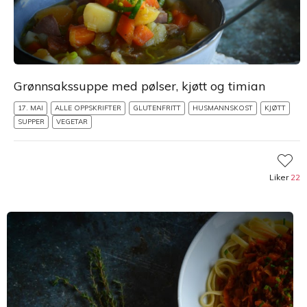
Grønnsakssuppe med pølser, kjøtt og timian
17. MAI
ALLE OPPSKRIFTER
GLUTENFRITT
HUSMANNSKOST
KJØTT
SUPPER
VEGETAR
Liker
22