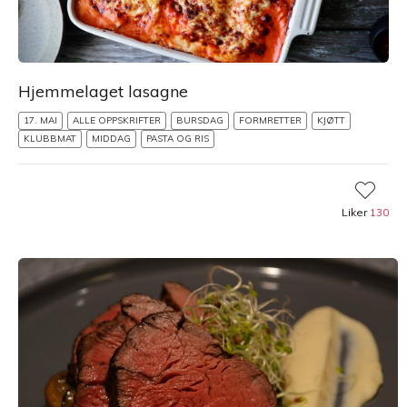
Hjemmelaget lasagne
17. MAI
ALLE OPPSKRIFTER
BURSDAG
FORMRETTER
KJØTT
KLUBBMAT
MIDDAG
PASTA OG RIS
Liker
130