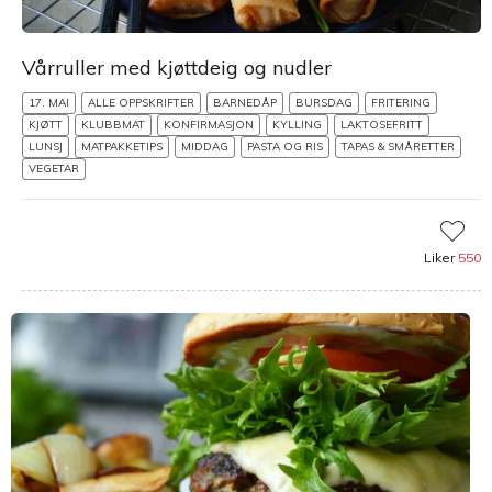
Vårruller med kjøttdeig og nudler
17. MAI
ALLE OPPSKRIFTER
BARNEDÅP
BURSDAG
FRITERING
KJØTT
KLUBBMAT
KONFIRMASJON
KYLLING
LAKTOSEFRITT
LUNSJ
MATPAKKETIPS
MIDDAG
PASTA OG RIS
TAPAS & SMÅRETTER
VEGETAR
Liker
550