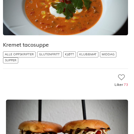
Kremet tacosuppe
ALLE OPPSKRIFTER
GLUTENFRITT
KJØTT
KLUBBMAT
MIDDAG
SUPPER
Liker
73