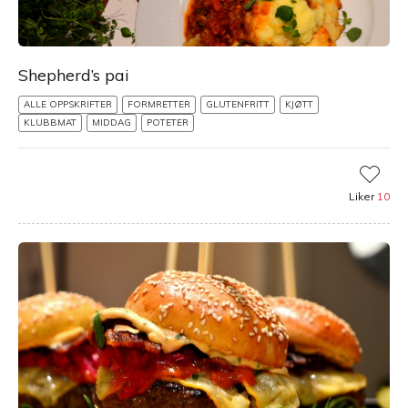
Shepherd’s pai
ALLE OPPSKRIFTER
FORMRETTER
GLUTENFRITT
KJØTT
KLUBBMAT
MIDDAG
POTETER
Liker
10