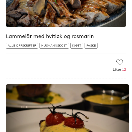
Lammelår med hvitløk og rosmarin
ALLE OPPSKRIFTER
HUSMANNSKOST
KJØTT
PÅSKE
Liker
12