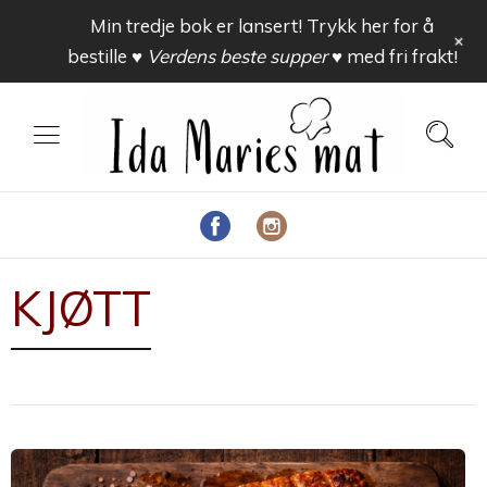
Min tredje bok er lansert! Trykk her for å
+
bestille
♥ Verdens beste supper ♥
med fri frakt!
KJØTT