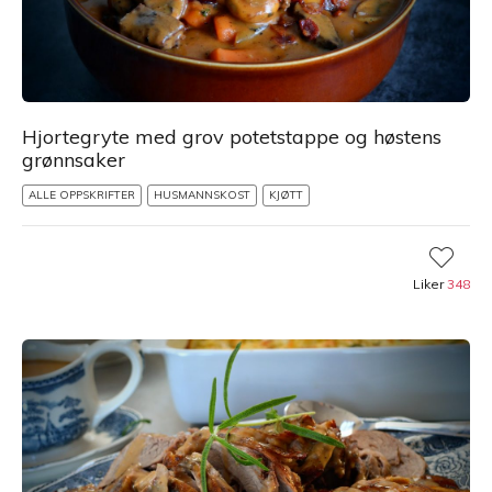
Hjortegryte med grov potetstappe og høstens
grønnsaker
ALLE OPPSKRIFTER
HUSMANNSKOST
KJØTT
Liker
348