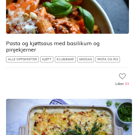
Pasta og kjøttsaus med basilikum og
pinjekjerner
ALLE OPPSKRIFTER
KJØTT
KLUBBMAT
MIDDAG
PASTA OG RIS
Liker
33