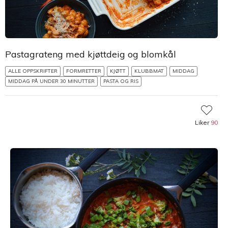
Pastagrateng med kjøttdeig og blomkål
ALLE OPPSKRIFTER
FORMRETTER
KJØTT
KLUBBMAT
MIDDAG
MIDDAG PÅ UNDER 30 MINUTTER
PASTA OG RIS
Liker
90