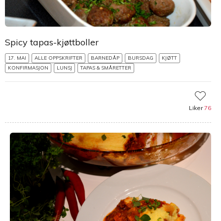
Spicy tapas-kjøttboller
17. MAI
ALLE OPPSKRIFTER
BARNEDÅP
BURSDAG
KJØTT
KONFIRMASJON
LUNSJ
TAPAS & SMÅRETTER
Liker
76