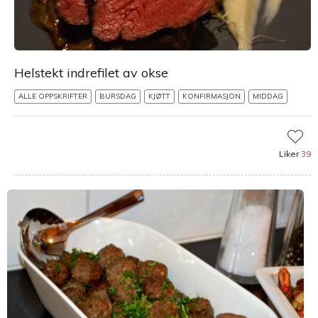
Helstekt indrefilet av okse
ALLE OPPSKRIFTER
BURSDAG
KJØTT
KONFIRMASJON
MIDDAG
Liker
39