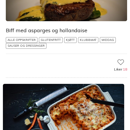
Biff med asparges og hollandaise
ALLE OPPSKRIFTER
GLUTENFRITT
KJØTT
KLUBBMAT
MIDDAG
SAUSER OG DRESSINGER
Liker
18