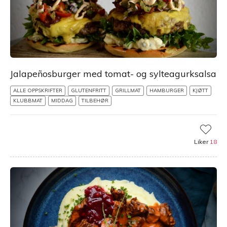
Jalapeñosburger med tomat- og sylteagurksalsa
ALLE OPPSKRIFTER
GLUTENFRITT
GRILLMAT
HAMBURGER
KJØTT
KLUBBMAT
MIDDAG
TILBEHØR
Liker
18