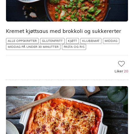
Kremet kjøttsaus med brokkoli og sukkererter
ALLE OPPSKRIFTER
GLUTENFRITT
KJØTT
KLUBBMAT
MIDDAG
MIDDAG PÅ UNDER 30 MINUTTER
PASTA OG RIS
Liker
20