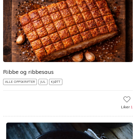
Ribbe og ribbesaus
ALLE OPPSKRIFTER
JUL
KJØTT
Liker
1