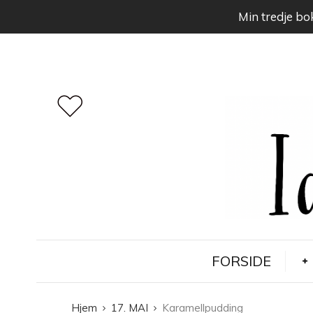
Min tredje bok
FORSIDE
Hjem
17. MAI
Karamellpudding