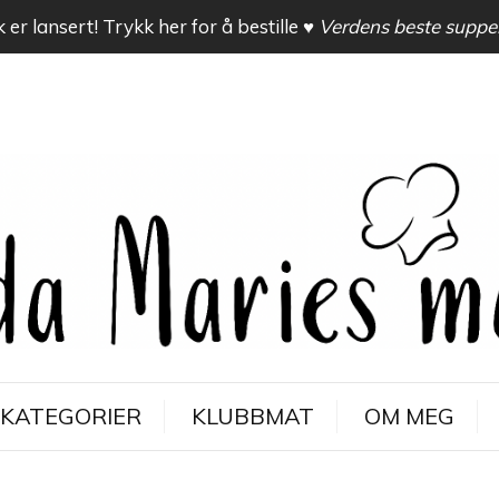
 er lansert! Trykk her for å bestille
♥ Verdens beste suppe
KATEGORIER
KLUBBMAT
OM MEG