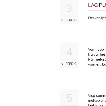
3
LAG P
Del vanilj
FERDIG
#boller
4
Varm opp m
fra vanilje
seg selv?
Når melkeb
 mørket, med
FERDIG
varmen. La 
g kjøttet
t deilig
på ovnen og
5
Visp samme
r deg å
melkebland
Det er lur