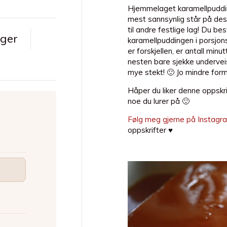
Hjemmelaget karamellpudding
mest sannsynlig står på des
til andre festlige lag! Du b
nger
karamellpuddingen i porsjon
er forskjellen, er antall min
nesten bare sjekke underveis
mye stekt! 🙂 Jo mindre form
Håper du liker denne oppskr
noe du lurer på 🙂
Følg meg gjerne på Instagr
oppskrifter ♥