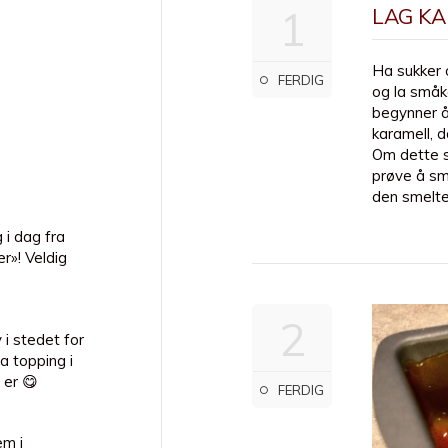
1
LAG KA
Ha sukker o
FERDIG
og la småk
begynner å b
karamell, d
Om dette s
prøve å sm
den smelte
 i dag fra
r»! Veldig
2
i stedet for
a topping i
 er 😋
FERDIG
em i