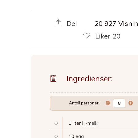
Del
20 927 Visni
Liker
20
Ingredienser:
Antall personer:
1 liter
H-melk
10
egg