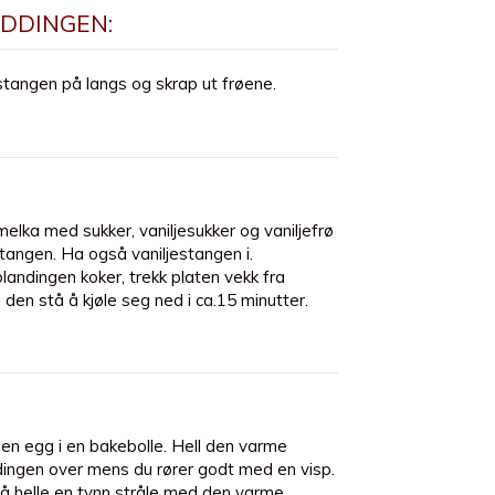
UDDINGEN:
estangen på langs og skrap ut frøene.
elka med sukker, vaniljesukker og vaniljefrø
stangen. Ha også vaniljestangen i.
landingen koker, trekk platen vekk fra
den stå å kjøle seg ned i ca.15 minutter.
n egg i en bakebolle. Hell den varme
ingen over mens du rører godt med en visp.
t å helle en tynn stråle med den varme