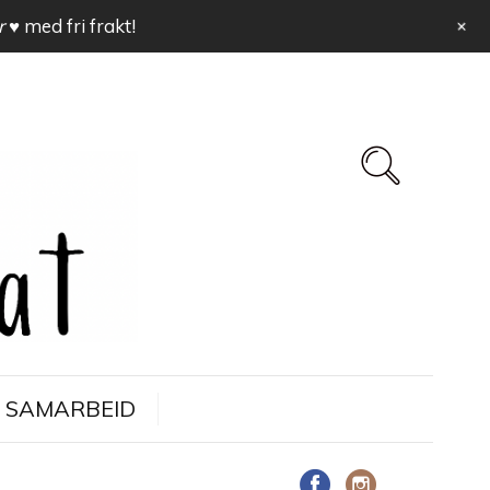
+
r ♥
med fri frakt!
SAMARBEID