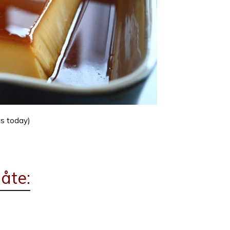
ts today)
åte: