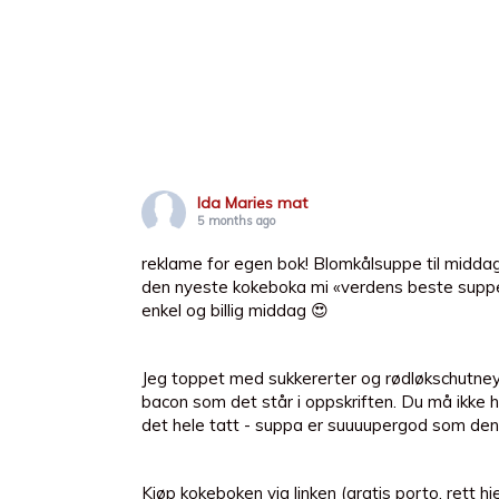
Ida Maries mat
5 months ago
reklame for egen bok! Blomkålsuppe til middag
den nyeste kokeboka mi «verdens beste suppe
enkel og billig middag 😍
Jeg toppet med sukkererter og rødløkschutney 
bacon som det står i oppskriften. Du må ikke h
det hele tatt - suppa er suuuupergod som den
Kjøp kokeboken via linken (gratis porto, rett hj