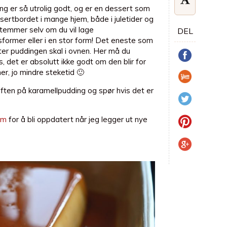
 er så utrolig godt, og er en dessert som
sertbordet i mange hjem, både i juletider og
estemmer selv om du vil lage
DEL
sformer eller i en stor form! Det eneste som
utter puddingen skal i ovnen. Her må du
, det er absolutt ikke godt om den blir for
er, jo mindre steketid 🙂
iften på karamellpudding og spør hvis det er
am
for å bli oppdatert når jeg legger ut nye