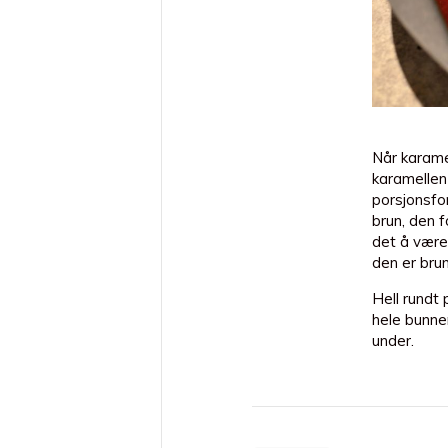
Når karame
karamellen 
tt 4-
porsjonsfor
gikk all inn
brun, den f
t de samme
det å være 
ing på mat,
den er brun
inntrykk 🎲
Hell rundt 
 potten så
hele bunne
under.