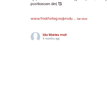
postkassen din) 🥰
www.friskforlag.no/produ
...
See More
Ida Maries mat
5 months ago
4 stjerners middag ⭐️⭐️⭐️⭐️ Klubbjentene har ha
stjerners middag som tema det siste året og vi 
med å imponere hverandre. Reglene har vær
som tv-versjonen av 4-stjerners; vi triller tern
presentasjon, atmosfære, vertskap og helhets
Vi gikk sammen på lag og alle puttet penger i
alle skulle stille med lik sum😍
I helgen var det min tur samm
...
See More