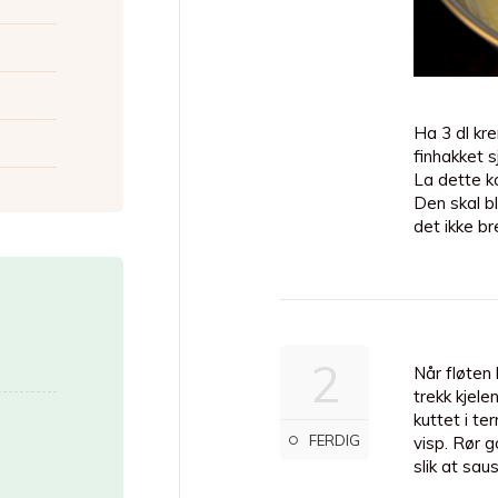
Ha 3 dl kr
finhakket sj
La dette ko
Den skal bl
det ikke br
2
Når fløten h
trekk kjelen
kuttet i t
FERDIG
visp. Rør g
slik at saus