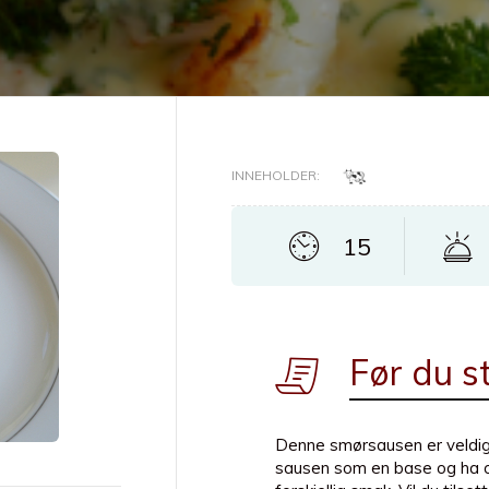
INNEHOLDER:
15
Før du st
Denne smørsausen er veldig g
sausen som en base og ha opp