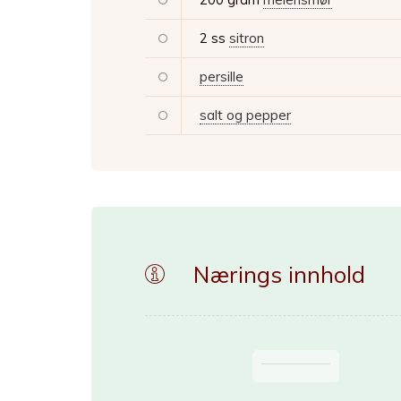
2 ss
sitron
persille
salt og pepper
Nærings innhold