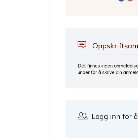
Oppskriftsan
Det finnes ingen anmeldelse
under for å skrive din anmel
#boller
Logg inn for 
seg selv?
 mørket, med
g kjøttet