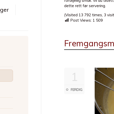
forskjellig smak. Vil du tilse
dette rett før servering.
nger
(Visited 13 792 times, 3 visi
Post Views:
1 509
Fremgangsm
1
FERDIG