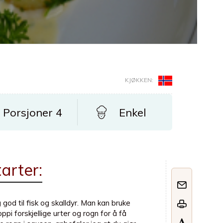
KJØKKEN:
Porsjoner 4
Enkel
arter:
od til fisk og skalldyr. Man kan bruke
i forskjellige urter og rogn for å få