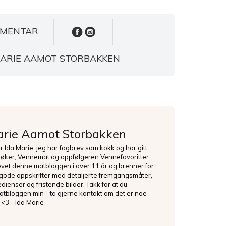
MENTAR
MARIE AAMOT STORBAKKEN
arie Aamot Storbakken
er Ida Marie, jeg har fagbrev som kokk og har gitt
bøker; Vennemat og oppfølgeren Vennefavoritter.
evet denne matbloggen i over 11 år og brenner for
 gode oppskrifter med detaljerte fremgangsmåter,
dienser og fristende bilder. Takk for at du
tbloggen min - ta gjerne kontakt om det er noe
 <3 - Ida Marie