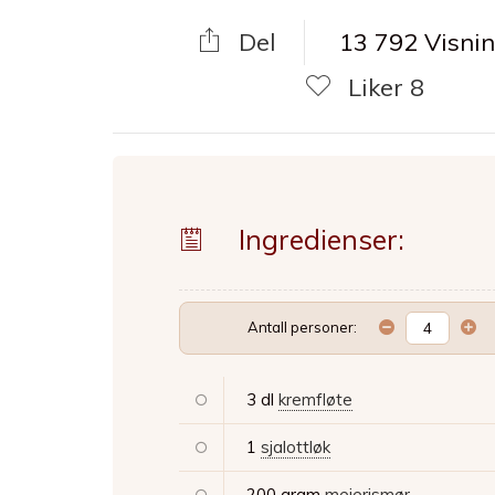
Del
13 792 Visni
Liker
8
Ingredienser:
Antall personer:
3 dl
kremfløte
1
sjalottløk
200 gram
meierismør