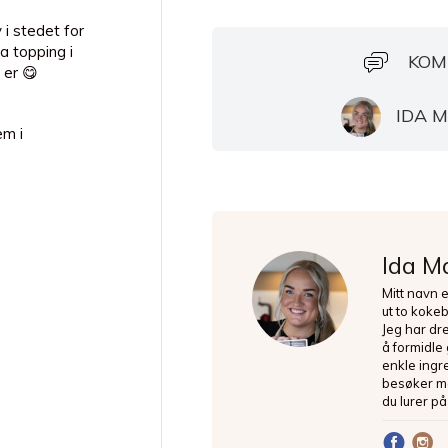
i stedet for
a topping i
KOM
 er 😋
IDA 
em i
Ida M
Mitt navn 
ut to koke
Jeg har dr
tt 4-
å formidle
gikk all inn
enkle ingre
t de samme
besøker ma
ing på mat,
du lurer på
inntrykk 🎲
 potten så