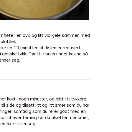
emfløte i en dyp og litt vid kjele sammen med
alottløk.
ke i 5-10 minutter, til fløten er redusert.
i ganske tykk. Rør litt i bunn under koking så
enner seg.
ar kokt i noen minutter, og blitt litt tykkere,
 til side og tilsett litt og litt smør som du har
erninger, samtidig som du rører godt med en
odt ut hver terning før du tilsetter mer smør,
en ikke skiller seg.