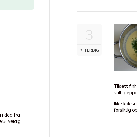
3
FERDIG
Tilsett fin
salt, pepper
Ikke kok s
forsiktig o
 i dag fra
r»! Veldig