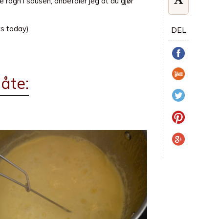
tte rogn i sausen, anbefaler jeg at du gjør
ts today)
DEL
åte: