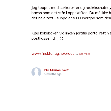
Jeg toppet med sukkererter og rødløkschutney 
bacon som det står i oppskriften. Du må ikke h
det hele tatt - suppa er suuuupergod som den
Kjøp kokeboken via linken (gratis porto, rett hj
postkassen din) 🥰
www.friskforlag.no/produ
...
See More
Ida Maries mat
5 months ago
4 stjerners middag ⭐️⭐️⭐️⭐️ Klubbjentene har ha
stjerners middag som tema det siste året og vi 
med å imponere hverandre. Reglene har vær
som tv-versjonen av 4-stjerners; vi triller tern
presentasjon, atmosfære, vertskap og helhets
Vi gikk sammen på lag og alle puttet penger i