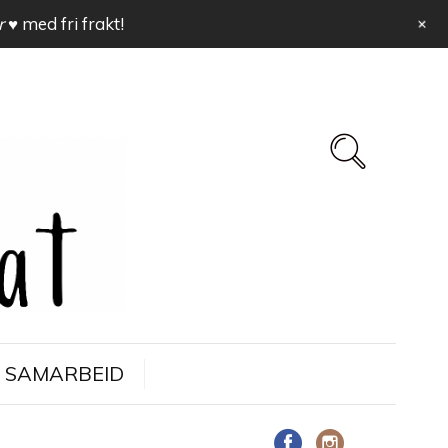
+
r ♥
med fri frakt!
SAMARBEID