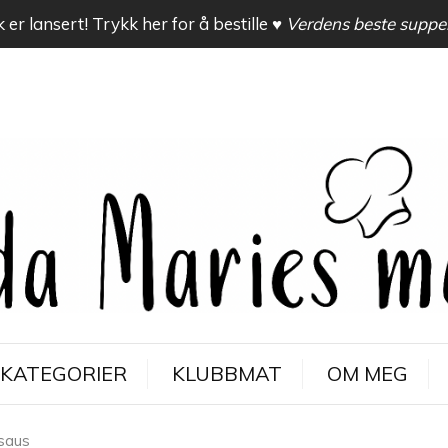
 er lansert! Trykk her for å bestille
♥ Verdens beste suppe
KATEGORIER
KLUBBMAT
OM MEG
saus