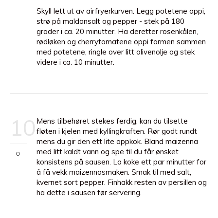
Skyll lett ut av airfryerkurven. Legg potetene oppi,
strø på maldonsalt og pepper - stek på 180
grader i ca. 20 minutter. Ha deretter rosenkålen,
rødløken og cherrytomatene oppi formen sammen
med potetene, ringle over litt olivenolje og stek
videre i ca. 10 minutter.
10
Mens tilbehøret stekes ferdig, kan du tilsette
fløten i kjelen med kyllingkraften. Rør godt rundt
mens du gir den ett lite oppkok. Bland maizenna
med litt kaldt vann og spe til du får ønsket
konsistens på sausen. La koke ett par minutter for
å få vekk maizennasmaken. Smak til med salt,
kvernet sort pepper. Finhakk resten av persillen og
ha dette i sausen før servering.