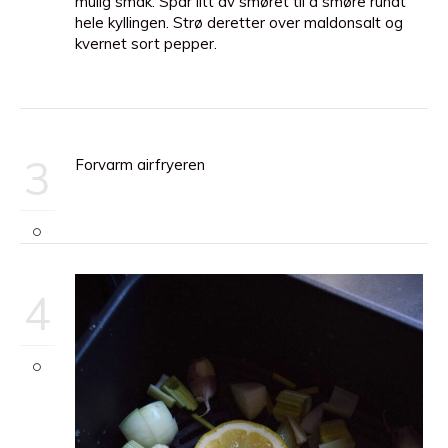
mulig smak. Spar litt av smøret til å smøre rundt
hele kyllingen. Strø deretter over maldonsalt og
kvernet sort pepper.
3
Forvarm airfryeren
4