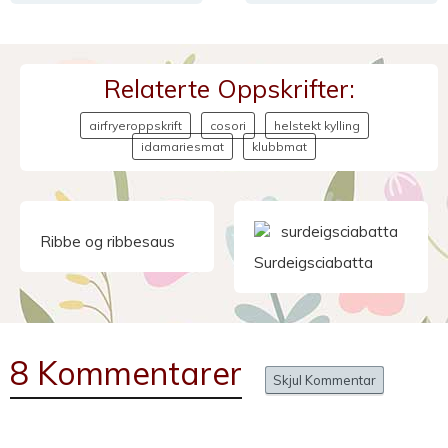
Relaterte Oppskrifter:
airfryeroppskrift
cosori
helstekt kylling
idamariesmat
klubbmat
Ribbe og ribbesaus
Surdeigsciabatta
8 Kommentarer
Skjul Kommentar