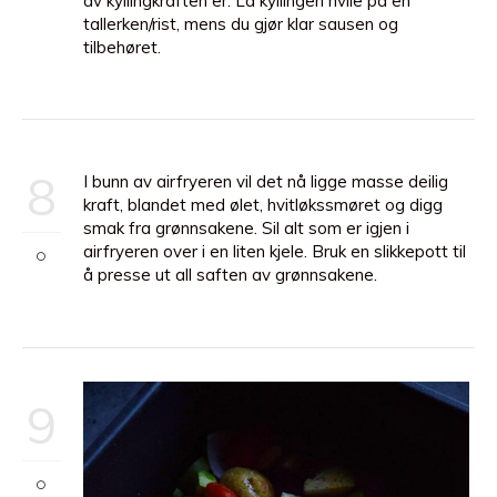
av kyllingkraften er. La kyllingen hvile på en
tallerken/rist, mens du gjør klar sausen og
tilbehøret.
8
I bunn av airfryeren vil det nå ligge masse deilig
kraft, blandet med ølet, hvitløkssmøret og digg
smak fra grønnsakene. Sil alt som er igjen i
airfryeren over i en liten kjele. Bruk en slikkepott til
å presse ut all saften av grønnsakene.
9