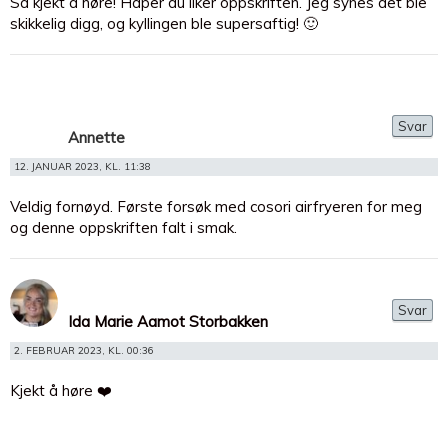
Så kjekt å høre! Håper du liker oppskriften. Jeg synes det ble
skikkelig digg, og kyllingen ble supersaftig! 🙂
Svar
Annette
12. JANUAR 2023, KL. 11:38
Veldig fornøyd. Første forsøk med cosori airfryeren for meg
og denne oppskriften falt i smak.
Svar
Ida Marie Aamot Storbakken
2. FEBRUAR 2023, KL. 00:36
Kjekt å høre ❤️