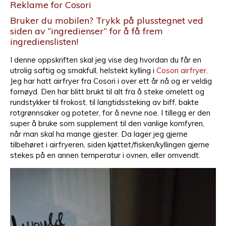
Reklame for
Cosori
Bruker du mobilen? Trykk på plusstegnet ved
siden av “ingredienser” for å få frem
ingredienslisten!
I denne oppskriften skal jeg vise deg hvordan du får en
utrolig saftig og smakfull, helstekt kylling i
Cosori airfryer
.
Jeg har hatt airfryer fra Cosori i over ett år nå og er veldig
fornøyd. Den har blitt brukt til alt fra å steke omelett og
rundstykker til frokost, til langtidssteking av biff, bakte
rotgrønnsaker og poteter, for å nevne noe. I tillegg er den
super å bruke som supplement til den vanlige komfyren,
når man skal ha mange gjester. Da lager jeg gjerne
tilbehøret i airfryeren, siden kjøttet/fisken/kyllingen gjerne
stekes på en annen temperatur i ovnen, eller omvendt.