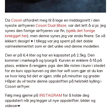
Da
Cosori
utfordret meg til å lage en middagsrett i den
nyeste airfryeren
Cosori Dual Blaze
, var det lett å si ja. Jeg
synes den forrige airfryeren var fin, (
sjekk det forrige
innlegget her
), men denne synes jeg var enda finere. Se så
lekkert design! ♥ I tillegg var jeg spent på det doble
varmeelementet som er det unike ved denne modellen.
Den er på 6,4 liter og har en kapasitet på 2,5kg. Den
kommer i mørkegrå og lysegrå. Kurven er enklere å få på
plass, enklere å rengjøre, pga. den lille risten i bunn i stedet
for en kurv oppi kurven og den har wifi som gjør at du kan
se hvor lang tid det er igjen, stille på minutter og grader.
Håper du vil teste denne oppskriften på helstekt kylling i
Cosori airfryer.
Følg meg gjerne på
INSTAGRAM
for å holde deg
oppdatert når jeg legger ut nye oppskrifter, bilder og
videoer♥