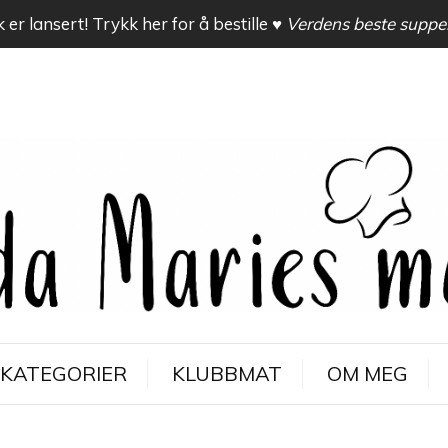
 er lansert! Trykk her for å bestille
♥ Verdens beste suppe
KATEGORIER
KLUBBMAT
OM MEG