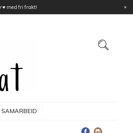
+
r ♥
med fri frakt!
SAMARBEID