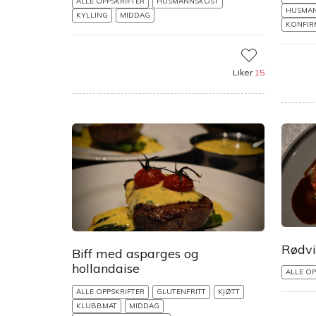
ALLE OPPSKRIFTER
HUSMANNSKOST
HUSMA
KYLLING
MIDDAG
KONFIR
Liker
15
Rødvi
Biff med asparges og
hollandaise
ALLE OP
ALLE OPPSKRIFTER
GLUTENFRITT
KJØTT
KLUBBMAT
MIDDAG