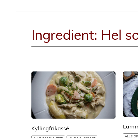
Ingredient:
Hel s
Lamm
Kyllingfrikassé
ALLE OP