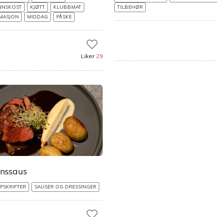
NNSKOST
KJØTT
KLUBBMAT
TILBEHØR
MASJON
MIDDAG
PÅSKE
Liker
29
nssaus
PSKRIFTER
SAUSER OG DRESSINGER