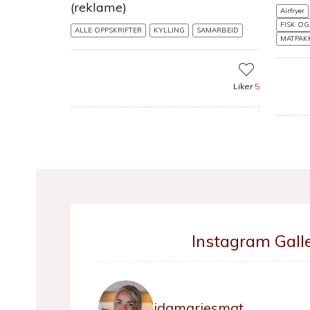
(reklame)
Airfryer
FISK O
ALLE OPPSKRIFTER
KYLLING
SAMARBEID
MATPAK
Liker
5
Instagram Galle
idamariesmat