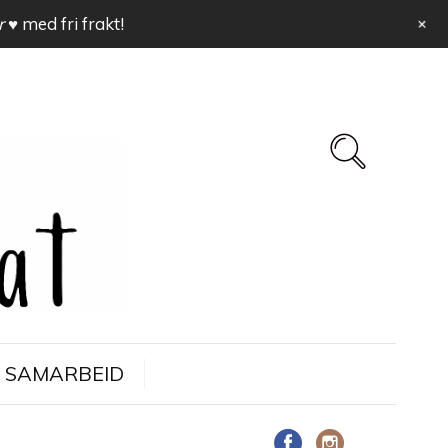
+
r ♥
med fri frakt!
SAMARBEID