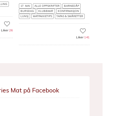
LLING
17. MAI
ALLE OPPSKRIFTER
BARNEDÅP
BURSDAG
KLUBBMAT
KONFIRMASJON
LUNSJ
MATPAKKETIPS
TAPAS & SMÅRETTER
Liker
26
Liker
141
ries Mat på Facebook