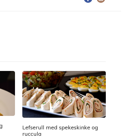
og
Lefserull med spekeskinke og
ruccula