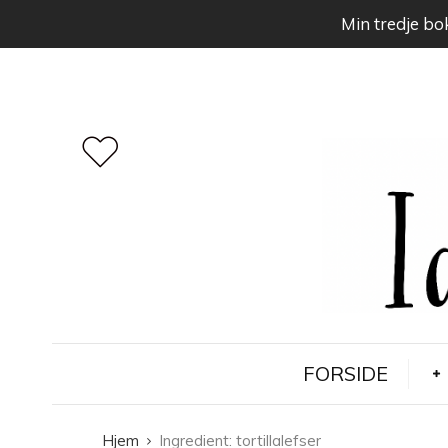
Min tredje bok
FORSIDE
Hjem
Ingredient:
tortillalefser