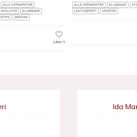
ALLE OPPSKRIFTER
ALLE OPPSKRIFTER
KLUBBMAT
KY
G SKALLDYR
KLUBBMAT
LAKTOSEFRITT
VEGETAR
KETIPS
MIDDAG
Liker
9
ri
Ida Ma