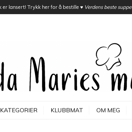
 er lansert! Trykk her for å bestille
♥ Verdens beste suppe
KATEGORIER
KLUBBMAT
OM MEG