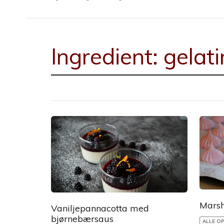
Ingredient:
gelati
Mars
Vaniljepannacotta med
bjørnebærsaus
ALLE OP