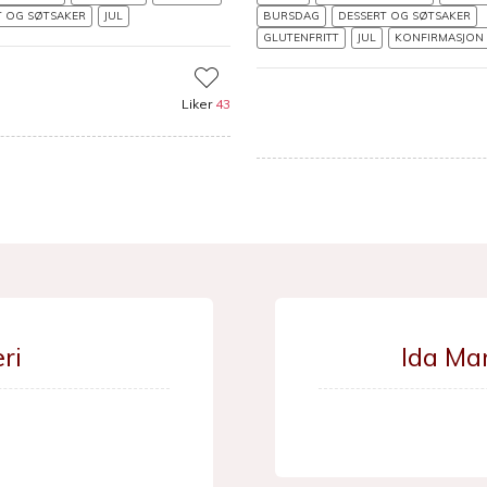
T OG SØTSAKER
JUL
BURSDAG
DESSERT OG SØTSAKER
GLUTENFRITT
JUL
KONFIRMASJON
Liker
43
ri
Ida Ma