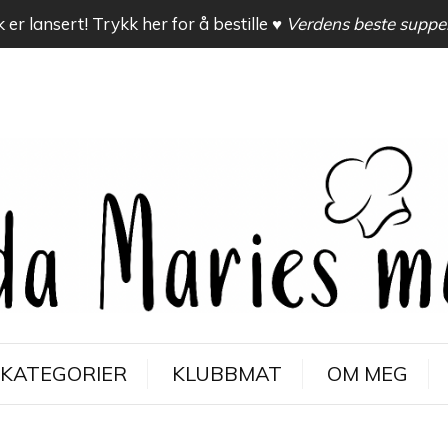
 er lansert! Trykk her for å bestille
♥ Verdens beste suppe
KATEGORIER
KLUBBMAT
OM MEG