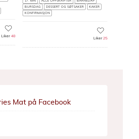
17. MAI
ALLE OPPSKRIFTER
BARNEDÅP
BURSDAG
DESSERT OG SØTSAKER
KAKER
KONFIRMASJON
Liker
48
Liker
25
ries Mat på Facebook