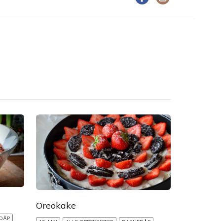
Oreokake
DÅP