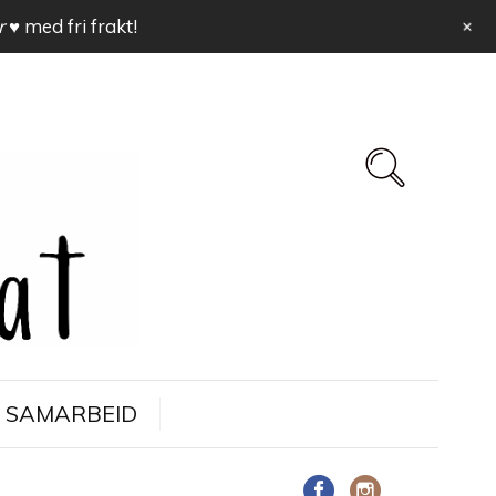
+
r ♥
med fri frakt!
SAMARBEID