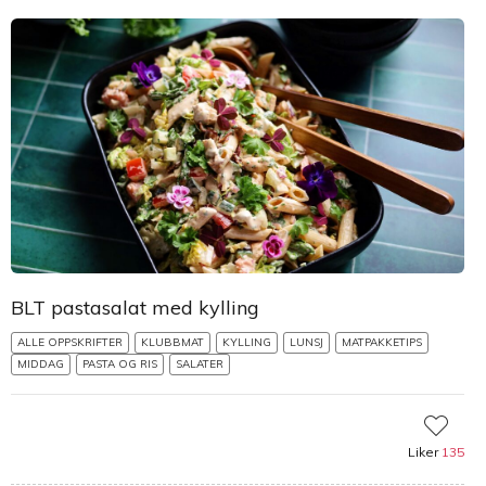
BLT pastasalat med kylling
ALLE OPPSKRIFTER
KLUBBMAT
KYLLING
LUNSJ
MATPAKKETIPS
MIDDAG
PASTA OG RIS
SALATER
Liker
135