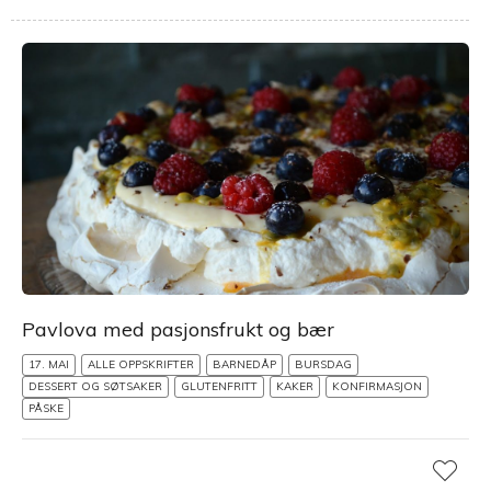
Pavlova med pasjonsfrukt og bær
17. MAI
ALLE OPPSKRIFTER
BARNEDÅP
BURSDAG
DESSERT OG SØTSAKER
GLUTENFRITT
KAKER
KONFIRMASJON
PÅSKE