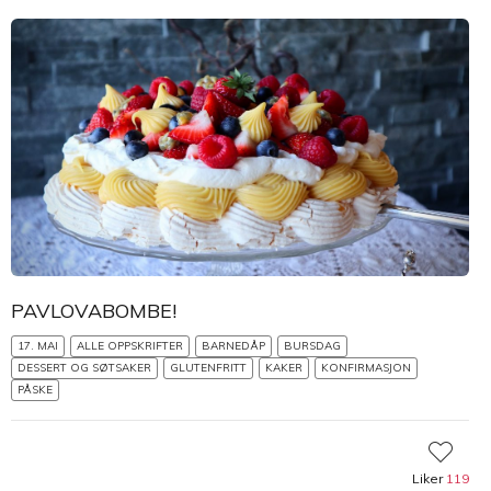
PAVLOVABOMBE!
17. MAI
ALLE OPPSKRIFTER
BARNEDÅP
BURSDAG
DESSERT OG SØTSAKER
GLUTENFRITT
KAKER
KONFIRMASJON
PÅSKE
Liker
119