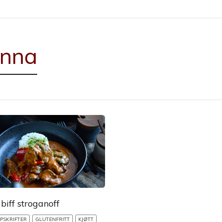
enna
biff stroganoff
PSKRIFTER
GLUTENFRITT
KJØTT