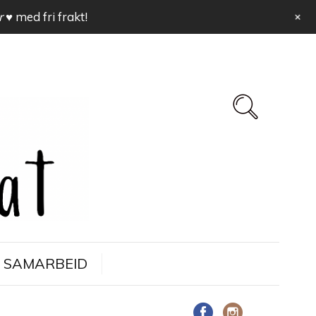
+
r ♥
med fri frakt!
SAMARBEID