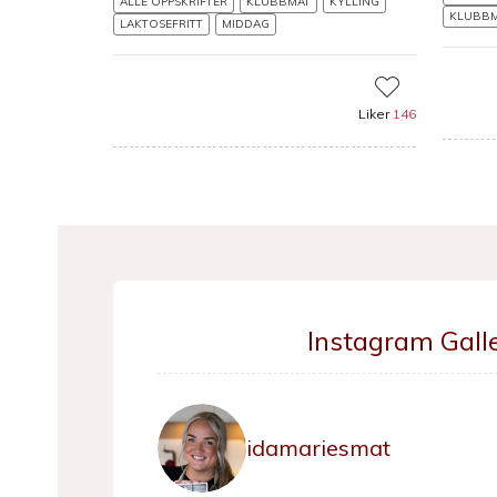
ALLE OPPSKRIFTER
KLUBBMAT
KYLLING
KLUBB
LAKTOSEFRITT
MIDDAG
Liker
146
Instagram Galle
idamariesmat