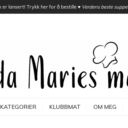
 er lansert! Trykk her for å bestille
♥ Verdens beste suppe
KATEGORIER
KLUBBMAT
OM MEG