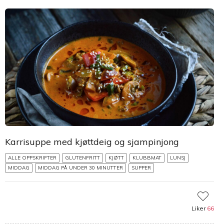
Karrisuppe med kjøttdeig og sjampinjong
ALLE OPPSKRIFTER
GLUTENFRITT
KJØTT
KLUBBMAT
LUNSJ
MIDDAG
MIDDAG PÅ UNDER 30 MINUTTER
SUPPER
Liker
66