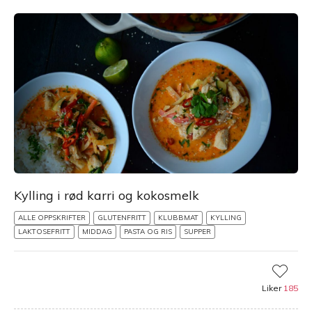
Kylling i rød karri og kokosmelk
ALLE OPPSKRIFTER
GLUTENFRITT
KLUBBMAT
KYLLING
LAKTOSEFRITT
MIDDAG
PASTA OG RIS
SUPPER
Liker
185