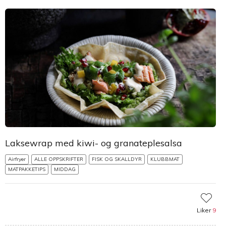
Laksewrap med kiwi- og granateplesalsa
Airfryer
ALLE OPPSKRIFTER
FISK OG SKALLDYR
KLUBBMAT
MATPAKKETIPS
MIDDAG
Liker
9