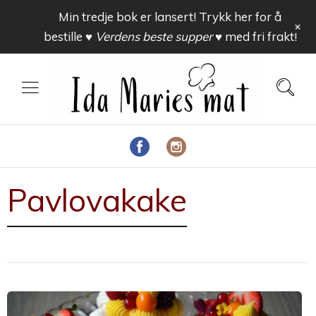
Min tredje bok er lansert! Trykk her for å
+
bestille
♥ Verdens beste supper ♥
med fri frakt!
Pavlovakake