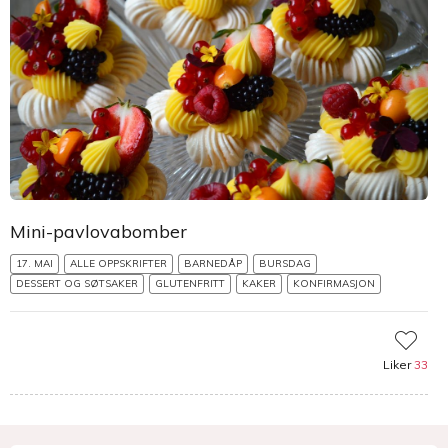
Mini-pavlovabomber
17. MAI
ALLE OPPSKRIFTER
BARNEDÅP
BURSDAG
DESSERT OG SØTSAKER
GLUTENFRITT
KAKER
KONFIRMASJON
Liker
33