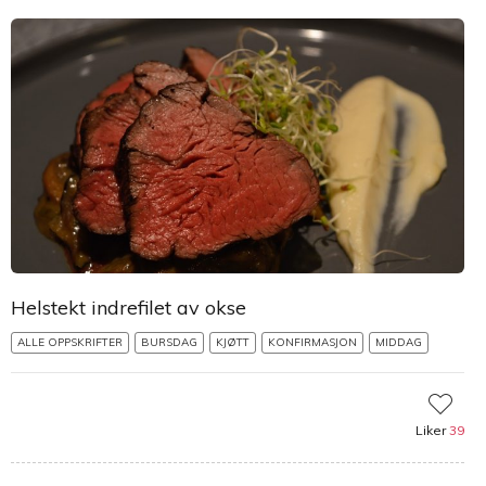
Helstekt indrefilet av okse
ALLE OPPSKRIFTER
BURSDAG
KJØTT
KONFIRMASJON
MIDDAG
Liker
39