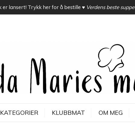
 er lansert! Trykk her for å bestille
♥ Verdens beste suppe
KATEGORIER
KLUBBMAT
OM MEG