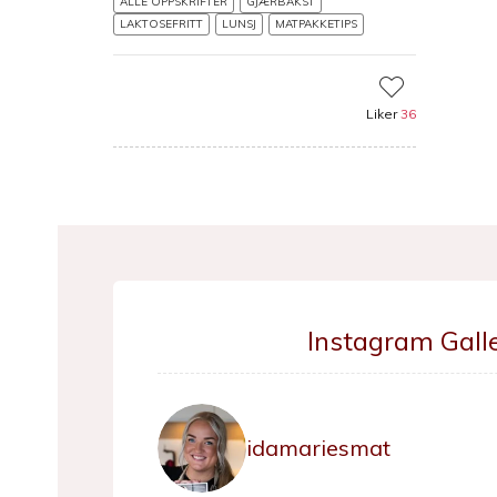
ALLE OPPSKRIFTER
GJÆRBAKST
LAKTOSEFRITT
LUNSJ
MATPAKKETIPS
Liker
36
Instagram Galle
idamariesmat