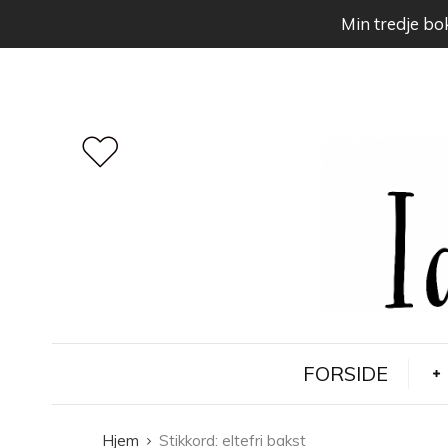
Min tredje bok
FORSIDE
Hjem
Stikkord:
eltefri bakst