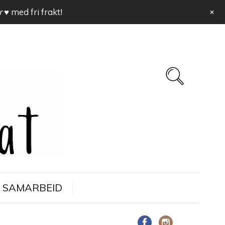
+
r ♥
med fri frakt!
SAMARBEID