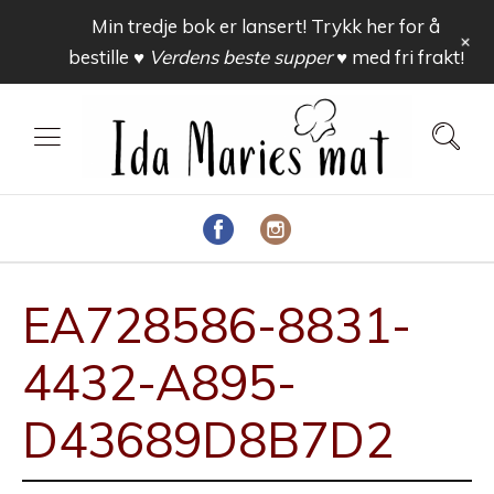
Min tredje bok er lansert! Trykk her for å
+
bestille
♥ Verdens beste supper ♥
med fri frakt!
EA728586-8831-
4432-A895-
D43689D8B7D2