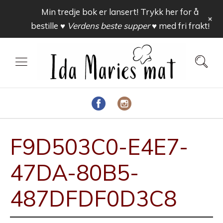
Min tredje bok er lansert! Trykk her for å
+
bestille
♥ Verdens beste supper ♥
med fri frakt!
F9D503C0-E4E7-
47DA-80B5-
487DFDF0D3C8