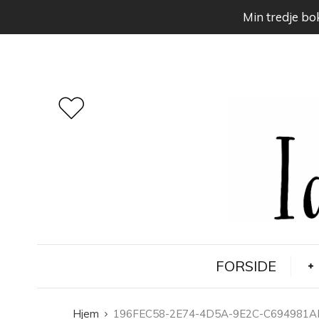
Min tredje bok
FORSIDE
Hjem
196FEC58-2E74-4D5A-9E2C-C694981