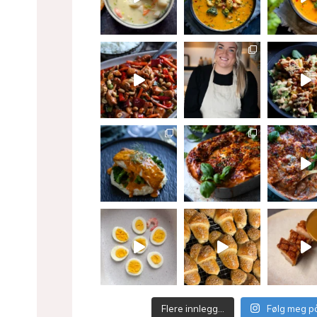
Flere innlegg…
Følg meg p