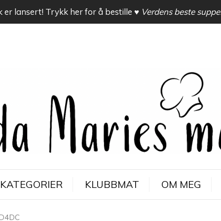
 er lansert! Trykk her for å bestille
♥ Verdens beste suppe
KATEGORIER
KLUBBMAT
OM MEG
AD4DC