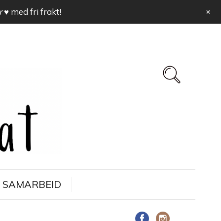
+
r ♥
med fri frakt!
SAMARBEID