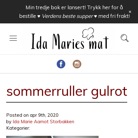
Min tredje bok er lansert! Trykk her for å
+
bestille
♥ Verdens beste supper ♥
med fri frakt!
sommerruller gulrot
Posted on
apr 9th, 2020
by
Ida Marie Aamot Storbakken
Kategorier: