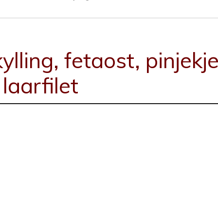
lling, fetaost, pinjekj
 laarfilet