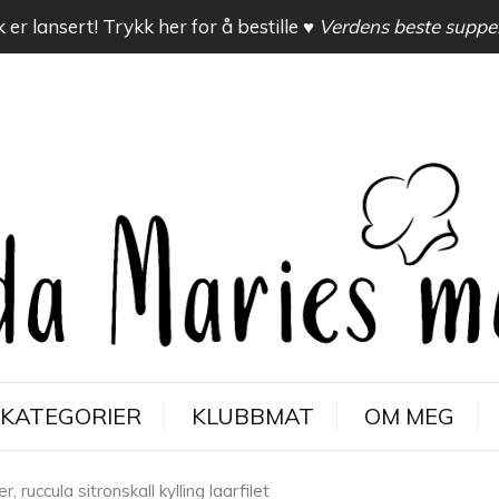
 er lansert! Trykk her for å bestille
♥ Verdens beste suppe
KATEGORIER
KLUBBMAT
OM MEG
, ruccula sitronskall kylling laarfilet