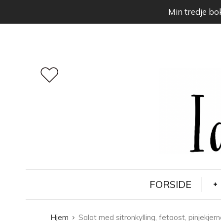
Min tredje bok
FORSIDE
Hjem
Salat med sitronkylling, fetaost, pinjekjerner