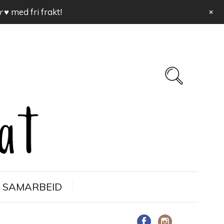
+
r ♥
med fri frakt!
SAMARBEID