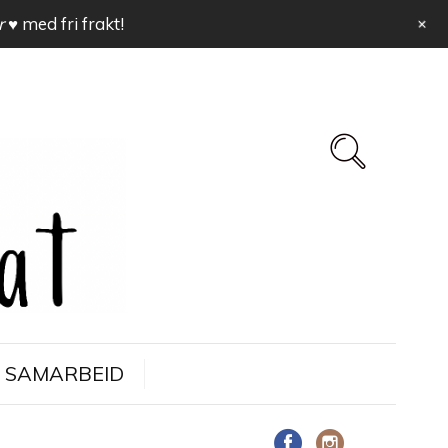
+
r ♥
med fri frakt!
SAMARBEID