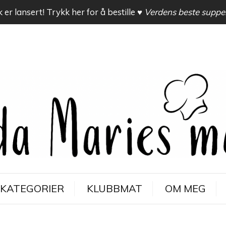
 er lansert! Trykk her for å bestille
♥ Verdens beste suppe
KATEGORIER
KLUBBMAT
OM MEG