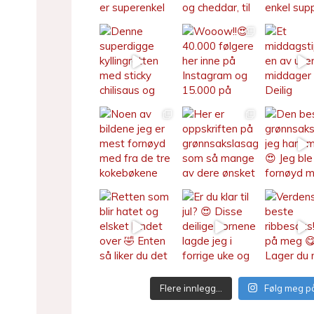
Flere innlegg…
Følg meg p