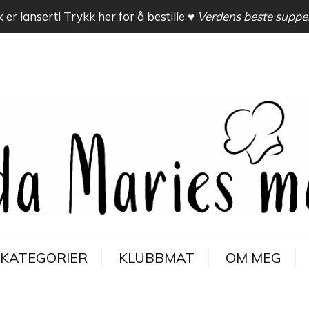
 er lansert! Trykk her for å bestille
♥ Verdens beste suppe
KATEGORIER
KLUBBMAT
OM MEG