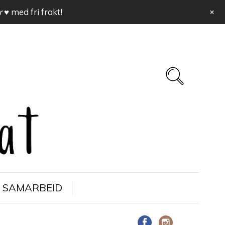
+
r ♥
med fri frakt!
SAMARBEID