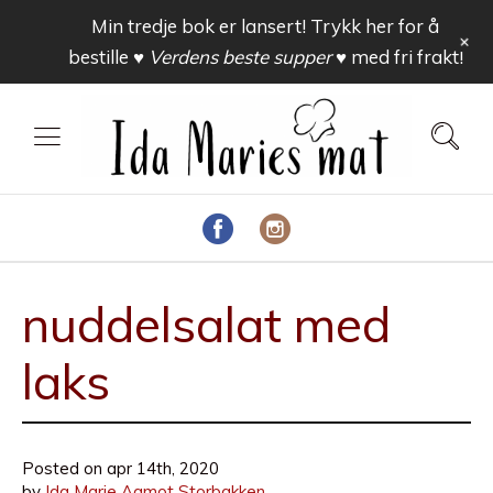
Min tredje bok er lansert! Trykk her for å
+
bestille
♥ Verdens beste supper ♥
med fri frakt!
nuddelsalat med
laks
Posted on
apr 14th, 2020
by
Ida Marie Aamot Storbakken