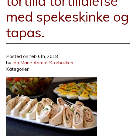
tortilla tortillalefse
med spekeskinke og
tapas.
Posted on
feb 6th, 2018
by
Ida Marie Aamot Storbakken
Kategorier: