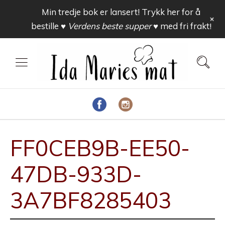
Min tredje bok er lansert! Trykk her for å
+
bestille
♥ Verdens beste supper ♥
med fri frakt!
FF0CEB9B-EE50-
47DB-933D-
3A7BF8285403