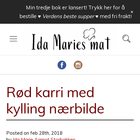
Min tredje bok er lansert! Trykk her for å
+
bestille
♥ Verdens beste supper ♥
med fri frakt!
Rød karri med
kylling nærbilde
Posted on
feb 28th, 2018
by
Ida Marie Aamot Storbakken