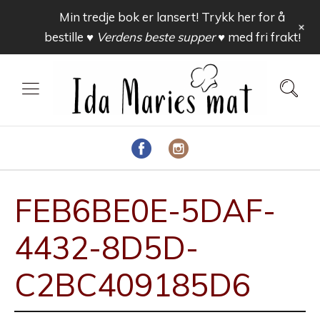
Min tredje bok er lansert! Trykk her for å
+
bestille
♥ Verdens beste supper ♥
med fri frakt!
FEB6BE0E-5DAF-
4432-8D5D-
C2BC409185D6