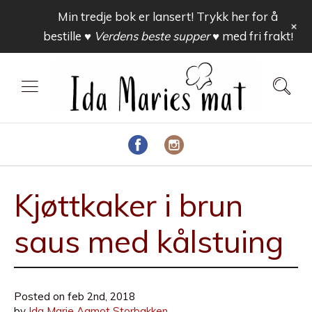
Min tredje bok er lansert! Trykk her for å
+
bestille
♥ Verdens beste supper ♥
med fri frakt!
Kjøttkaker i brun
saus med kålstuing
Posted on
feb 2nd, 2018
by
Ida Marie Aamot Storbakken