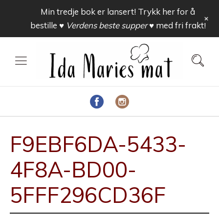
Min tredje bok er lansert! Trykk her for å
+
bestille
♥ Verdens beste supper ♥
med fri frakt!
F9EBF6DA-5433-
4F8A-BD00-
5FFF296CD36F