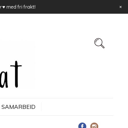
+
r ♥
med fri frakt!
SAMARBEID