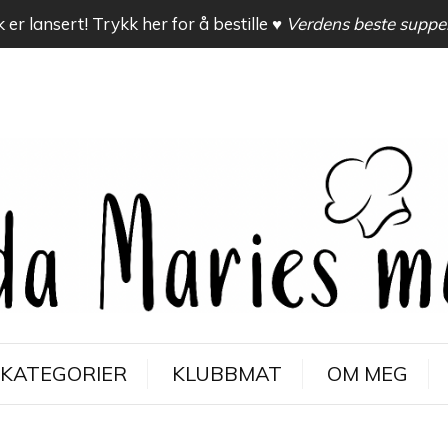
 er lansert! Trykk her for å bestille
♥ Verdens beste suppe
KATEGORIER
KLUBBMAT
OM MEG