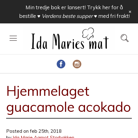
Min tredje bok er lansert! Trykk her for å
+
bestille
♥ Verdens beste supper ♥
med fri frakt!
Hjemmelaget
guacamole acokado
Posted on
feb 25th, 2018
by
Ida Marie Aamot Storbakken