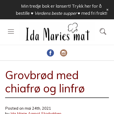
Min tredje bok er lansert! Trykk her for å
+
bestille
♥ Verdens beste supper ♥
med fri frakt!
Grovbrød med
chiafrø og linfrø
Posted on
mai 24th, 2021
by
Ida Marie Aamot Storbakken