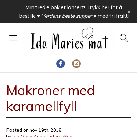
Min tredje bok er lansert! Trykk her for å
+
bestille
♥ Verdens beste supper ♥
med fri frakt!
Makroner med
karamellfyll
Posted on
nov 19th, 2018
by
Ida Marie Aamot Storbakken