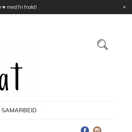
+
r ♥
med fri frakt!
SAMARBEID