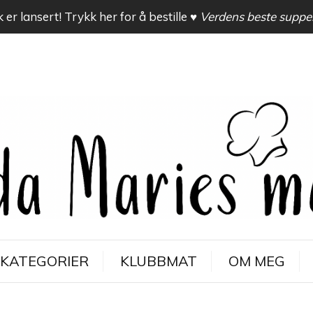
 er lansert! Trykk her for å bestille
♥ Verdens beste suppe
KATEGORIER
KLUBBMAT
OM MEG