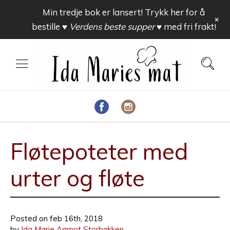
Min tredje bok er lansert! Trykk her for å
+
bestille
♥ Verdens beste supper ♥
med fri frakt!
Fløtepoteter med
urter og fløte
Posted on
feb 16th, 2018
by
Ida Marie Aamot Storbakken