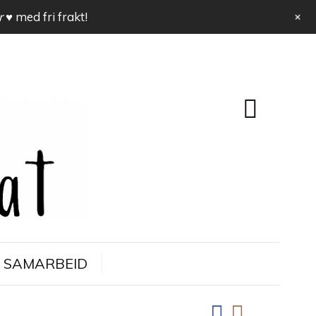
+
r ♥
med fri frakt!
SAMARBEID