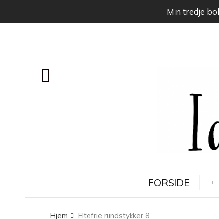
Min tredje bok
FORSIDE
Hjem
Eltefrie rundstykker 8