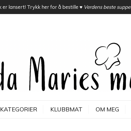
 er lansert! Trykk her for å bestille
♥ Verdens beste suppe
KATEGORIER
KLUBBMAT
OM MEG