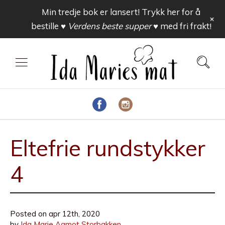
Min tredje bok er lansert! Trykk her for å
+
bestille
♥ Verdens beste supper ♥
med fri frakt!
Eltefrie rundstykker
4
Posted on
apr 12th, 2020
by
Ida Marie Aamot Storbakken