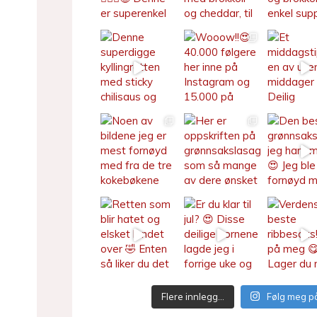
Flere innlegg…
Følg meg p