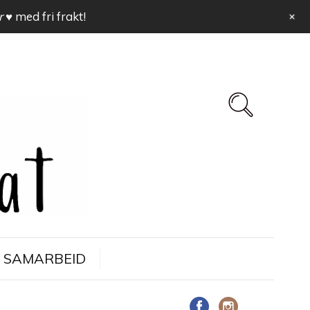
+
r ♥
med fri frakt!
SAMARBEID