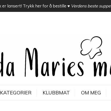
 er lansert! Trykk her for å bestille
♥ Verdens beste suppe
KATEGORIER
KLUBBMAT
OM MEG