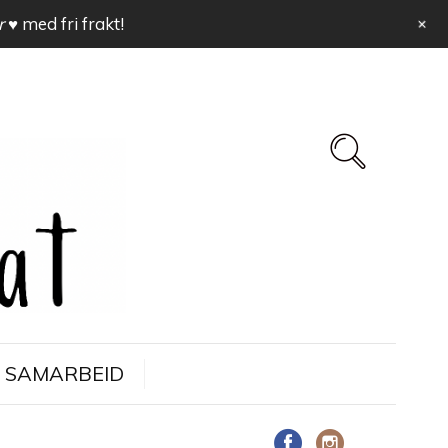
+
r ♥
med fri frakt!
SAMARBEID