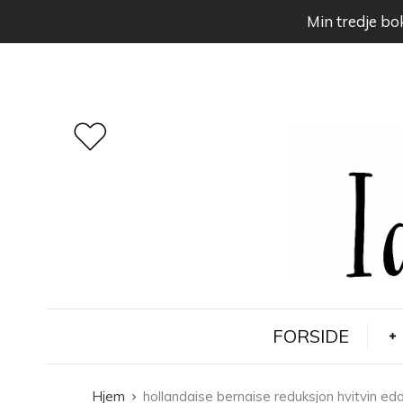
Min tredje bok
FORSIDE
Hjem
hollandaise bernaise reduksjon hvitvin edd