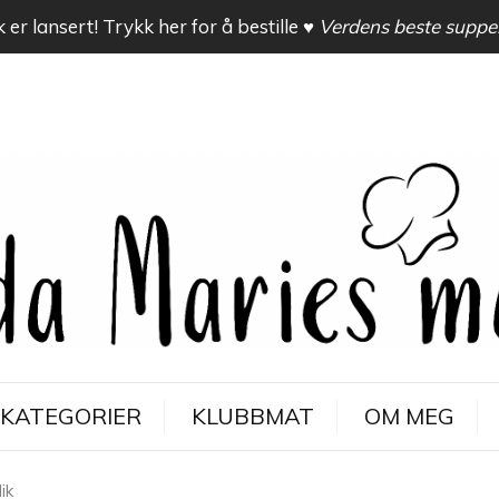
 er lansert! Trykk her for å bestille
♥ Verdens beste suppe
KATEGORIER
KLUBBMAT
OM MEG
ik