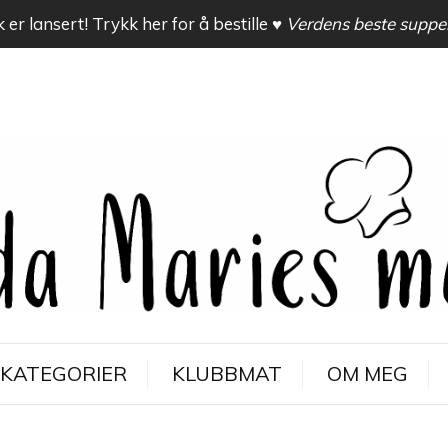
 er lansert! Trykk her for å bestille
♥ Verdens beste suppe
KATEGORIER
KLUBBMAT
OM MEG