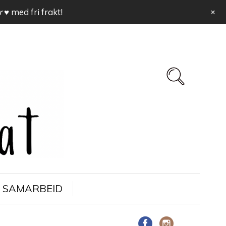
+
r ♥
med fri frakt!
SAMARBEID