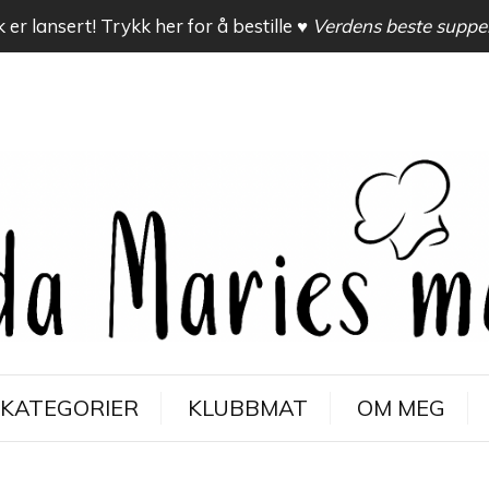
 er lansert! Trykk her for å bestille
♥ Verdens beste suppe
KATEGORIER
KLUBBMAT
OM MEG