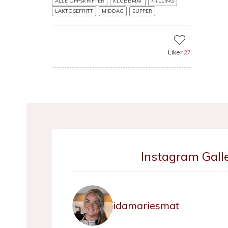
ALLE OPPSKRIFTER
KLUBBMAT
KYLLING
LAKTOSEFRITT
MIDDAG
SUPPER
Liker
27
Instagram Galle
idamariesmat