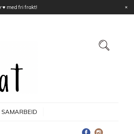
+
r ♥
med fri frakt!
SAMARBEID