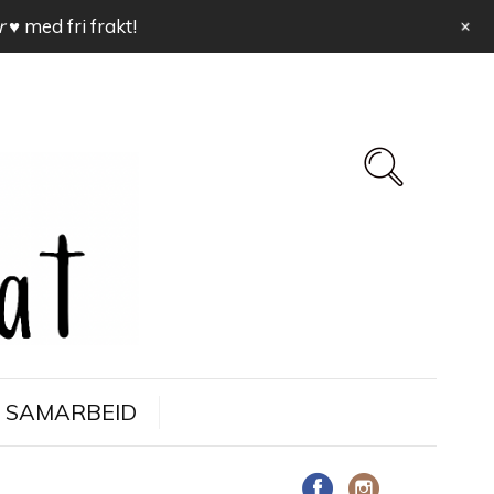
+
r ♥
med fri frakt!
SAMARBEID