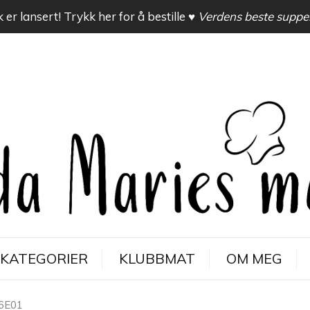
 er lansert! Trykk her for å bestille
♥ Verdens beste suppe
KATEGORIER
KLUBBMAT
OM MEG
6E01