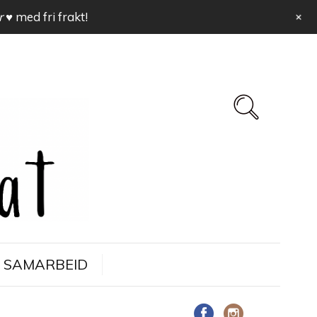
+
r ♥
med fri frakt!
SAMARBEID