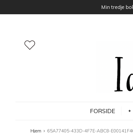
Min tredje bok
FORSIDE
Hjem
65A77405-433D-4F7E-ABC8-E00141F4