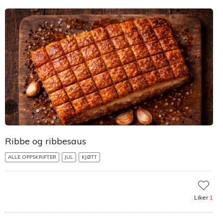
Ribbe og ribbesaus
ALLE OPPSKRIFTER
JUL
KJØTT
Liker
1