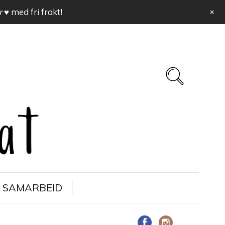
+
r ♥
med fri frakt!
SAMARBEID