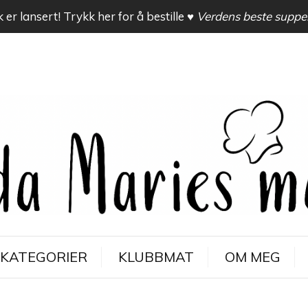
 er lansert! Trykk her for å bestille
♥ Verdens beste suppe
KATEGORIER
KLUBBMAT
OM MEG