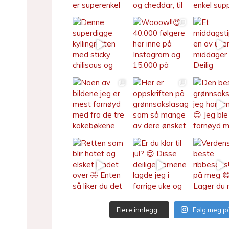
Flere innlegg…
Følg meg p