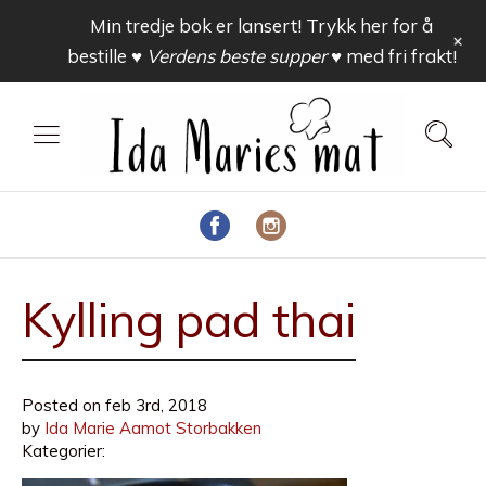
Min tredje bok er lansert! Trykk her for å
+
bestille
♥ Verdens beste supper ♥
med fri frakt!
Kylling pad thai
Posted on
feb 3rd, 2018
by
Ida Marie Aamot Storbakken
Kategorier: